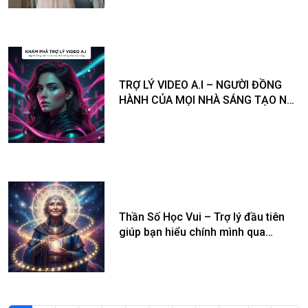
TRỢ LÝ VIDEO A.I – NGƯỜI ĐỒNG
HÀNH CỦA MỌI NHÀ SÁNG TẠO NỘI
DUNG
Thần Số Học Vui – Trợ lý đầu tiên
giúp bạn hiểu chính mình qua
những con số!