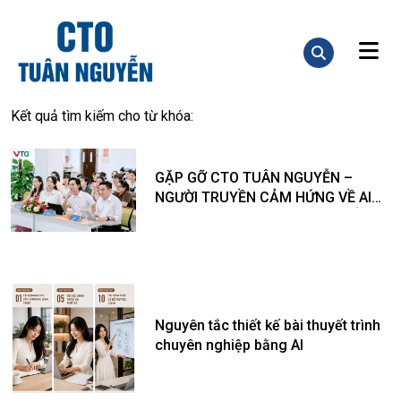
Kết quả tìm kiếm cho từ khóa:
GẶP GỠ CTO TUÂN NGUYỄN –
NGƯỜI TRUYỀN CẢM HỨNG VỀ AI
VÀ CHUYỂN ĐỔI SỐ TẠI CAO ĐẲNG
VTG
Nguyên tắc thiết kế bài thuyết trình
chuyên nghiệp bằng AI