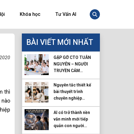
Hội
Khóa học
Tư Vấn AI
BÀI VIẾT MỚI NHẤT
 2020
GẶP GỠ CTO TUÂN
NGUYỄN – NGƯỜI
TRUYỀN CẢM
HỨNG VỀ AI VÀ
CHUYỂN ĐỔI SỐ TẠI
Nguyên tắc thiết kế
CAO ĐẲNG VTG
m thì
bài thuyết trình
chuyên nghiệp
ụ nào
bằng AI
ghiệp
AI có trở thành nền
văn minh mới tiếp
quản con người
không?