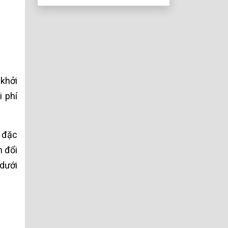
ít ai dám nói
khởi
i phí
, đặc
n đổi
 dưới