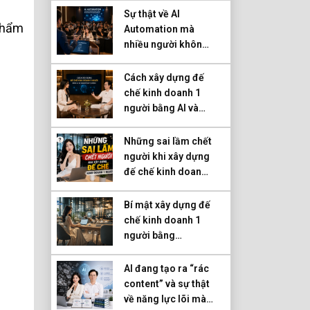
Sự thật về AI
 phẩm
Automation mà
nhiều người không
biết
Cách xây dựng đế
chế kinh doanh 1
người bằng AI và
Marketing tự động
Những sai lầm chết
người khi xây dựng
đế chế kinh doanh
1 người
Bí mật xây dựng đế
chế kinh doanh 1
người bằng
Marketing tự động
AI đang tạo ra “rác
content” và sự thật
về năng lực lõi mà